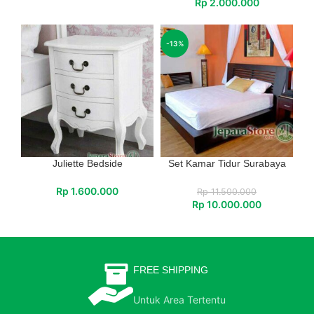
Rp
2.000.000
-13%
Juliette Bedside
Set Kamar Tidur Surabaya
Rp
1.600.000
Rp
11.500.000
Rp
10.000.000
FREE SHIPPING
Untuk Area Tertentu