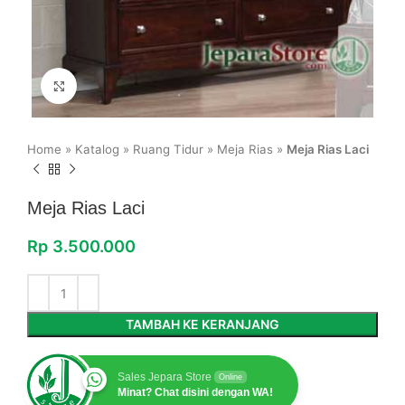
Click to enlarge
Home
»
Katalog
»
Ruang Tidur
»
Meja Rias
»
Meja Rias Laci
Meja Rias Laci
Rp
3.500.000
TAMBAH KE KERANJANG
Sales Jepara Store
Online
Minat? Chat disini dengan WA!