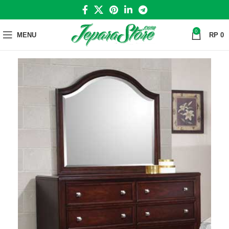
0
MENU
RP
0