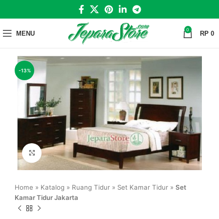
0
MENU
RP
0
-13%
Click to enlarge
Home
»
Katalog
»
Ruang Tidur
»
Set Kamar Tidur
»
Set
Kamar Tidur Jakarta