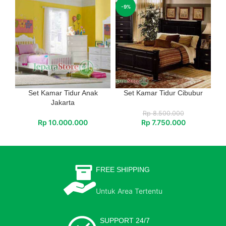
-9%
Set Kamar Tidur Anak
Set Kamar Tidur Cibubur
Jakarta
Rp
8.500.000
Rp
10.000.000
Rp
7.750.000
FREE SHIPPING
Untuk Area Tertentu
SUPPORT 24/7