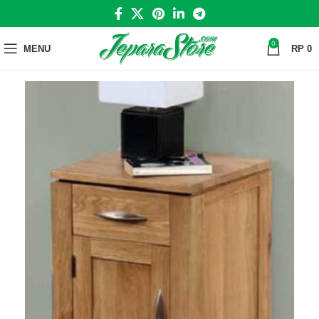
0
MENU
RP
0