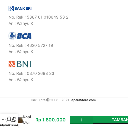
No. Rek : 5887 01 010649 53 2
An : Wahyu K
No. Rek : 4620 5727 19
An : Wahyu K
No. Rek : 0370 2698 33
An : Wahyu K
Hak Cipta
2008 - 2021
JeparaStore.com
.
Meja
Kopi
Rp
1.800.000
TAMBAH
Ukir
idebar
My account
Whatsapp
Jepara