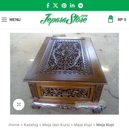
0
MENU
RP
0
Click to enlarge
Home
»
Katalog
»
Meja dan Kursi
»
Meja Kopi
»
Meja Kopi