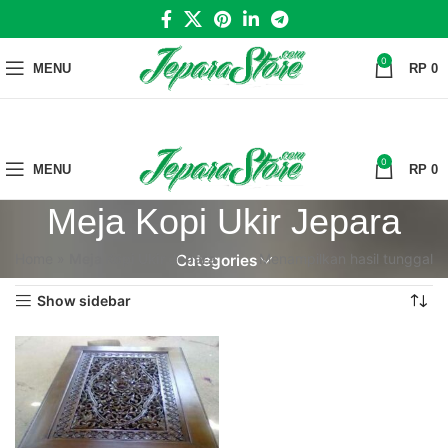
0
MENU
RP
0
0
MENU
RP
0
Meja Kopi Ukir Jepara
Home
»
Meja Kopi Ukir Jepara
Menampilkan hasil tunggal
Categories
Show sidebar