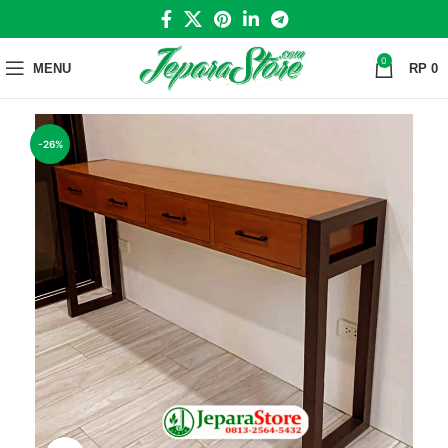
0
MENU
RP
0
-26%