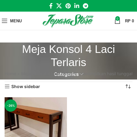
0
MENU
RP
0
Meja Konsol 4 Laci
Terlaris
Home
»
Meja Konsol 4 Laci Terlaris
Menampilkan hasil tunggal
Categories
Show sidebar
-26%