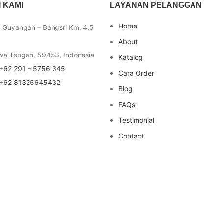
 KAMI
LAYANAN PELANGGAN
Home
a Guyangan – Bangsri Km. 4,5
About
wa Tengah, 59453, Indonesia
Katalog
+62 291 – 5756 345
Cara Order
+62 81325645432
Blog
FAQs
Testimonial
Contact