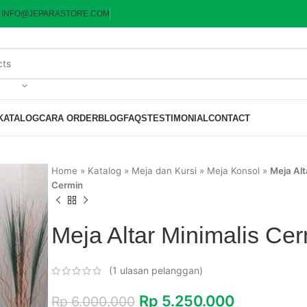
:
INFO@JEPARASTORE.COM
KATALOG
CARA ORDER
BLOG
FAQS
TESTIMONIAL
CONTACT
Home
»
Katalog
»
Meja dan Kursi
»
Meja Konsol
»
Meja Alt
Cermin
Meja Altar Minimalis Ce
(
1
ulasan pelanggan)
Rp
5.250.000
Rp
6.000.000