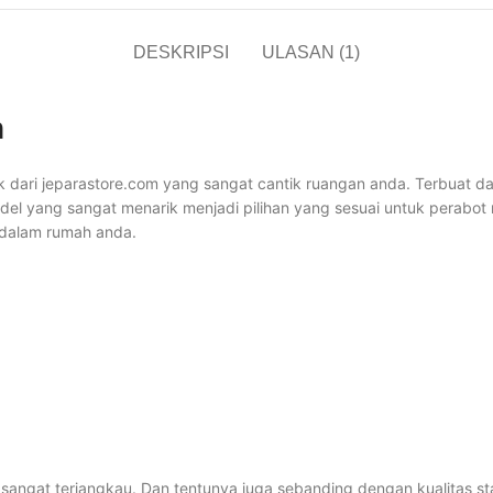
DESKRIPSI
ULASAN (1)
n
dari jeparastore.com yang sangat cantik ruangan anda. Terbuat dari 
l yang sangat menarik menjadi pilihan yang sesuai untuk perabot ru
 dalam rumah anda.
angat terjangkau. Dan tentunya juga sebanding dengan kualitas sta