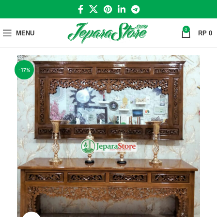
0
MENU
RP
0
-17%