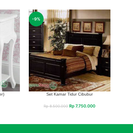
-9%
er)
Set Kamar Tidur Cibubur
Rp
7.750.000
Rp
8.500.000