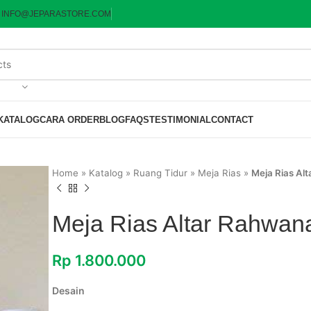
:
INFO@JEPARASTORE.COM
KATALOG
CARA ORDER
BLOG
FAQS
TESTIMONIAL
CONTACT
Home
»
Katalog
»
Ruang Tidur
»
Meja Rias
»
Meja Rias Al
Meja Rias Altar Rahwan
Rp
1.800.000
Desain