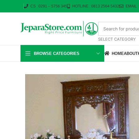
CS : 0291 – 5756 345
HOTLINE : 0813 2564 5432
EMAIL 
SELECT CATEGORY
BROWSE CATEGORIES
HOME
ABOUT