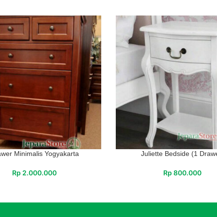
wer Minimalis Yogyakarta
Juliette Bedside (1 Draw
Rp
2.000.000
Rp
800.000