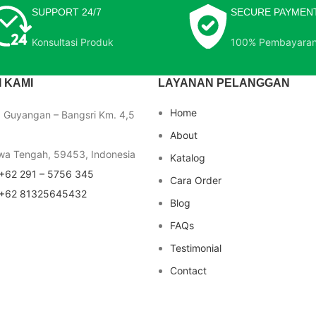
SUPPORT 24/7
SECURE PAYMEN
Konsultasi Produk
100% Pembayara
 KAMI
LAYANAN PELANGGAN
Home
a Guyangan – Bangsri Km. 4,5
About
wa Tengah, 59453, Indonesia
Katalog
+62 291 – 5756 345
Cara Order
+62 81325645432
Blog
FAQs
Testimonial
Contact