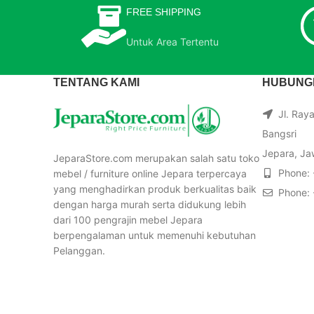
FREE SHIPPING
Untuk Area Tertentu
TENTANG KAMI
HUBUNGI
Jl. Ray
Bangsri
Jepara, Ja
JeparaStore.com merupakan salah satu toko
Phone:
mebel / furniture online Jepara terpercaya
yang menghadirkan produk berkualitas baik
Phone:
dengan harga murah serta didukung lebih
dari 100 pengrajin mebel Jepara
berpengalaman untuk memenuhi kebutuhan
Pelanggan.