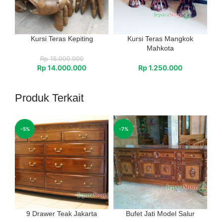
Kursi Teras Kepiting
Kursi Teras Mangkok
Mahkota
Rp
15.000.000
Rp
14.000.000
Rp
1.250.000
Produk Terkait
-5%
-7%
9 Drawer Teak Jakarta
Bufet Jati Model Salur