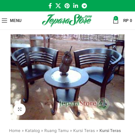
0
MENU
RP
0
Click to enlarge
Home
»
Katalog
»
Ruang Tamu
»
Kursi Teras
»
Kursi Teras