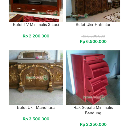
Bufet TV Minimalis 3 Laci
Bufet Ukir Halilintar
Rp
2.200.000
Rp
8.500.000
Rp
6.500.000
Bufet Ukir Manohara
Rak Sepatu Minimalis
Bandung
Rp
3.500.000
Rp
2.250.000