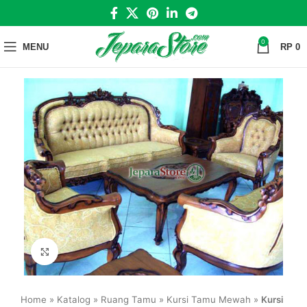
0
MENU
RP
0
Click to enlarge
Home
»
Katalog
»
Ruang Tamu
»
Kursi Tamu Mewah
»
Kursi