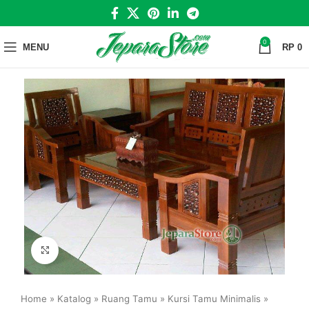
0
MENU
RP
0
Click to enlarge
Home
»
Katalog
»
Ruang Tamu
»
Kursi Tamu Minimalis
»