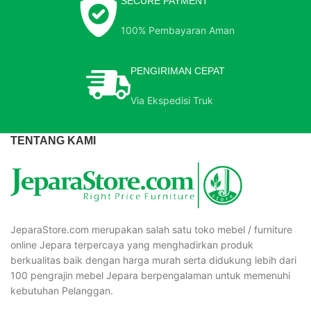
SECURE PAYMENT
100% Pembayaran Aman
PENGIRIMAN CEPAT
Via Ekspedisi Truk
TENTANG KAMI
JeparaStore.com merupakan salah satu toko mebel / furniture
online Jepara terpercaya yang menghadirkan produk
berkualitas baik dengan harga murah serta didukung lebih dari
100 pengrajin mebel Jepara berpengalaman untuk memenuhi
kebutuhan Pelanggan.