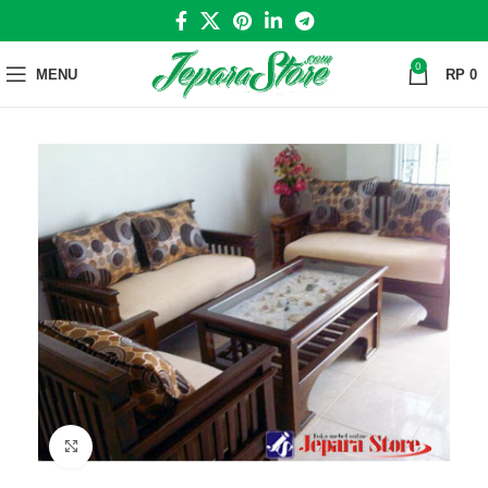
0
MENU
RP
0
Click to enlarge