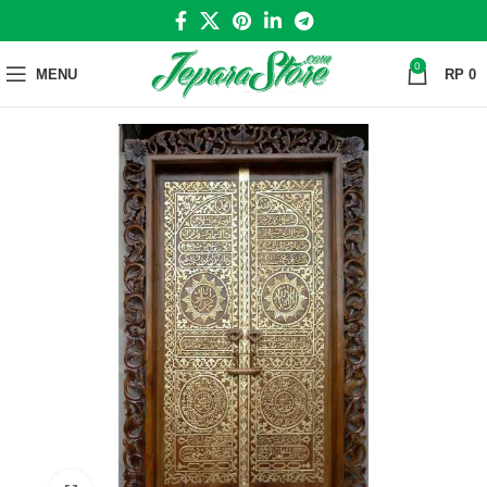
0
MENU
RP
0