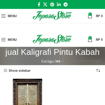
0
MENU
RP
0
0
MENU
RP
0
jual Kaligrafi Pintu Kabah
Home
»
jual Kaligrafi Pintu Kabah
Menampilkan hasil tunggal
Categories
Show sidebar