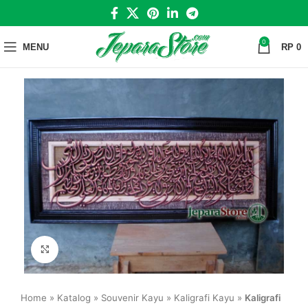
0
MENU
RP
0
Click to enlarge
Home
»
Katalog
»
Souvenir Kayu
»
Kaligrafi Kayu
»
Kaligrafi