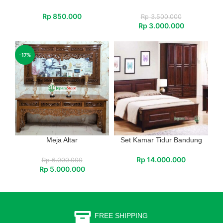
Rp
850.000
Rp
3.500.000
Rp
3.000.000
-17%
Meja Altar
Set Kamar Tidur Bandung
Rp
14.000.000
Rp
6.000.000
Rp
5.000.000
FREE SHIPPING