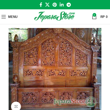
0
MENU
RP
0
Click to enlarge