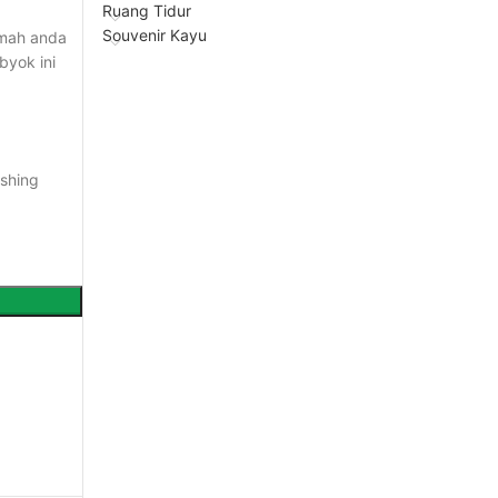
Ruang Tidur
Souvenir Kayu
umah anda
byok ini
ishing