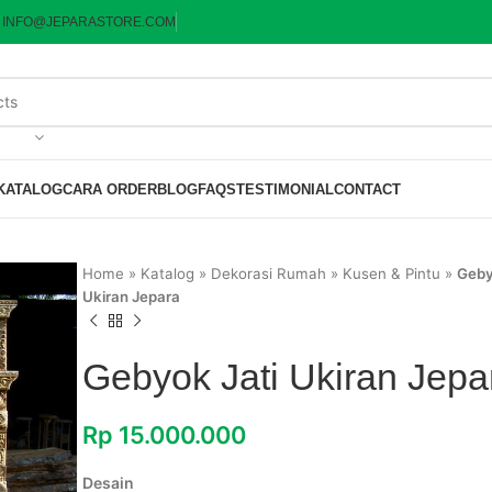
:
INFO@JEPARASTORE.COM
KATALOG
CARA ORDER
BLOG
FAQS
TESTIMONIAL
CONTACT
Home
»
Katalog
»
Dekorasi Rumah
»
Kusen & Pintu
»
Geby
Ukiran Jepara
Gebyok Jati Ukiran Jepa
Rp
15.000.000
Desain