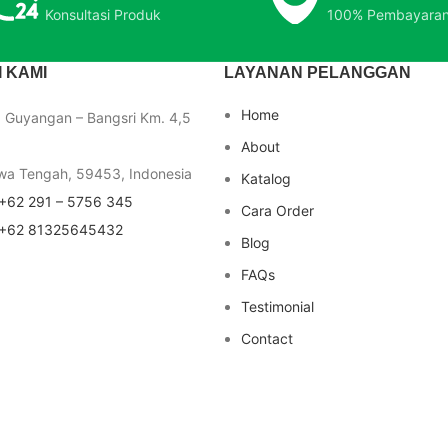
Konsultasi Produk
100% Pembayara
 KAMI
LAYANAN PELANGGAN
Home
a Guyangan – Bangsri Km. 4,5
About
wa Tengah, 59453, Indonesia
Katalog
+62 291 – 5756 345
Cara Order
+62 81325645432
Blog
FAQs
Testimonial
Contact