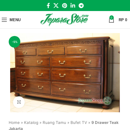
0
MENU
RP
0
-5%
Click to enlarge
Home
»
Katalog
»
Ruang Tamu
»
Bufet TV
»
9 Drawer Teak
Jakarta