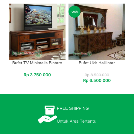
-24%
Bufet TV Minimalis Bintaro
Bufet Ukir Halilintar
Rp
3.750.000
Rp
8.500.000
Rp
6.500.000
FREE SHIPPING
Untuk Area Tertentu