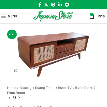
0
MENU
RP
0
-38%
Click to enlarge
Home
»
Katalog
»
Ruang Tamu
»
Bufet TV
»
Bufet Retro 2
Pintu Rotan