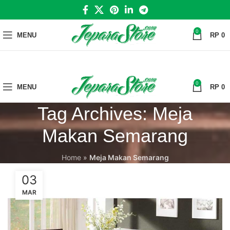
0
MENU
RP
0
0
MENU
RP
0
Tag Archives: Meja
Makan Semarang
Home
»
Meja Makan Semarang
03
MAR