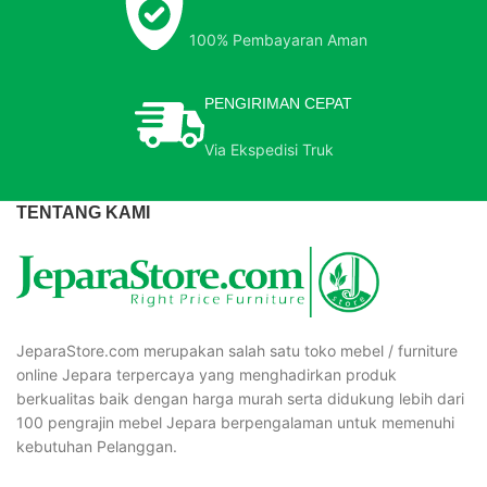
100% Pembayaran Aman
PENGIRIMAN CEPAT
Via Ekspedisi Truk
TENTANG KAMI
JeparaStore.com merupakan salah satu toko mebel / furniture
online Jepara terpercaya yang menghadirkan produk
berkualitas baik dengan harga murah serta didukung lebih dari
100 pengrajin mebel Jepara berpengalaman untuk memenuhi
kebutuhan Pelanggan.