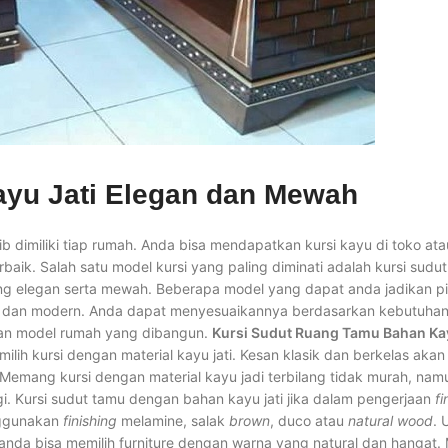
ayu Jati Elegan dan Mewah
b dimiliki tiap rumah. Anda bisa mendapatkan kursi kayu di toko at
aik. Salah satu model kursi yang paling diminati adalah kursi sudu
ng elegan serta mewah. Beberapa model yang dapat anda jadikan pi
sik dan modern. Anda dapat menyesuaikannya berdasarkan kebutuhan.
gan model rumah yang dibangun.
Kursi Sudut Ruang Tamu Bahan Kay
ih kursi dengan material kayu jati. Kesan klasik dan berkelas akan
Memang kursi dengan material kayu jadi terbilang tidak murah, nam
gi. Kursi sudut tamu dengan bahan kayu jati jika dalam pengerjaan
fi
enggunakan
finishing
melamine, salak
brown
, duco atau
natural wood
. 
nda bisa memilih furniture dengan warna yang natural dan hangat. 