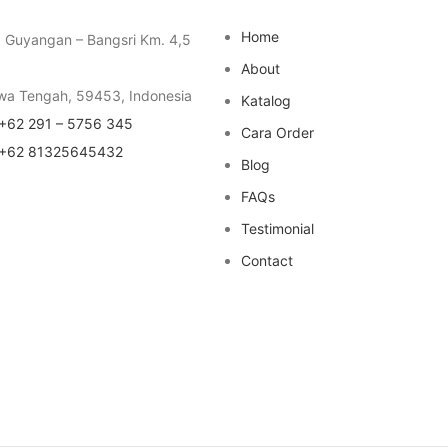
Home
a Guyangan – Bangsri Km. 4,5
About
wa Tengah, 59453, Indonesia
Katalog
+62 291 – 5756 345
Cara Order
+62 81325645432
Blog
FAQs
Testimonial
Contact