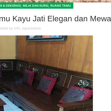
,
,
E & DEKORASI
MEJA DAN KURSI
RUANG TAMU
amu Kayu Jati Elegan dan Mew
osted by
Info Jeparastore