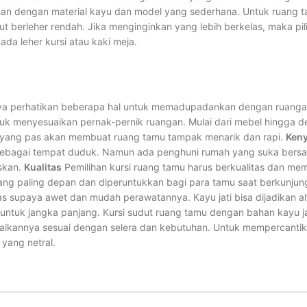
lihan dengan material kayu dan model yang sederhana. Untuk ruang 
ut berleher rendah. Jika menginginkan yang lebih berkelas, maka pil
pada leher kursi atau kaki meja.
nya perhatikan beberapa hal untuk memadupadankan dengan ruanga
k menyesuaikan pernak-pernik ruangan. Mulai dari mebel hingga d
 yang pas akan membuat ruang tamu tampak menarik dan rapi.
Ken
 sebagai tempat duduk. Namun ada penghuni rumah yang suka bersan
askan.
Kualitas
Pemilihan kursi ruang tamu harus berkualitas dan me
g yang paling depan dan diperuntukkan bagi para tamu saat berkunjun
as supaya awet dan mudah perawatannya. Kayu jati bisa dijadikan alt
untuk jangka panjang. Kursi sudut ruang tamu dengan bahan kayu ja
aikannya sesuai dengan selera dan kebutuhan. Untuk mempercantik
yang netral.