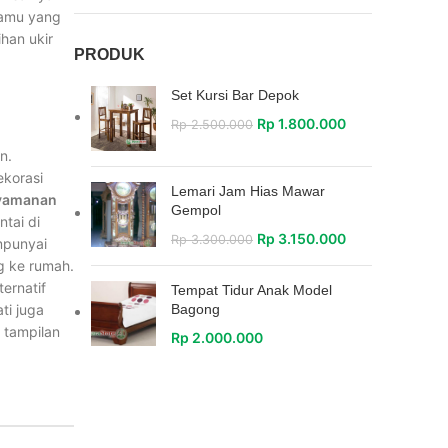
tamu yang
ihan ukir
PRODUK
Set Kursi Bar Depok
Rp
1.800.000
Rp
2.500.000
n.
ekorasi
Lemari Jam Hias Mawar
yamanan
Gempol
tai di
Rp
3.150.000
Rp
3.300.000
mpunyai
g ke rumah.
ernatif
Tempat Tidur Anak Model
ti juga
Bagong
 tampilan
Rp
2.000.000