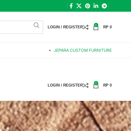
0
LOGIN / REGISTER
RP
0
JEPARA CUSTOM FURNITURE
0
LOGIN / REGISTER
RP
0
ah