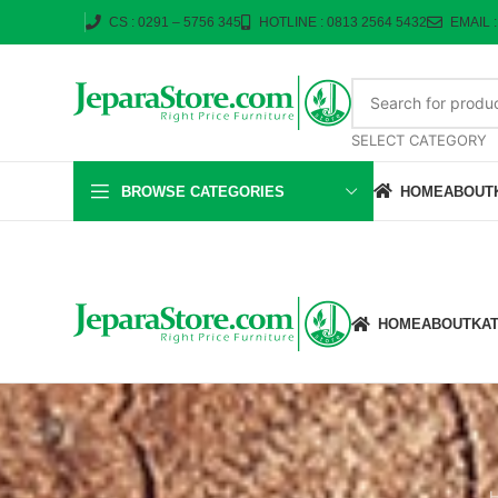
CS : 0291 – 5756 345
HOTLINE : 0813 2564 5432
EMAIL 
SELECT CATEGORY
BROWSE CATEGORIES
HOME
ABOUT
HOME
ABOUT
KA