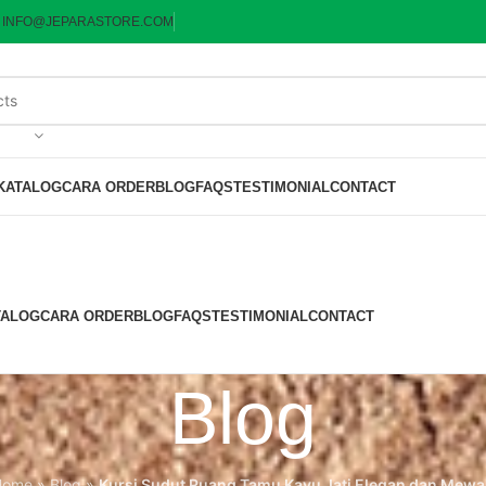
:
INFO@JEPARASTORE.COM
KATALOG
CARA ORDER
BLOG
FAQS
TESTIMONIAL
CONTACT
TALOG
CARA ORDER
BLOG
FAQS
TESTIMONIAL
CONTACT
Blog
Home
»
Blog
»
Kursi Sudut Ruang Tamu Kayu Jati Elegan dan Mew