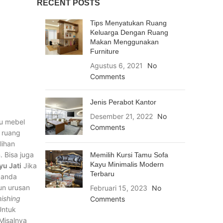
RECENT POSTS
Tips Menyatukan Ruang
Keluarga Dengan Ruang
Makan Menggunakan
Furniture
Agustus 6, 2021
No
Comments
Jenis Perabot Kantor
Desember 21, 2022
No
au mebel
Comments
t ruang
lihan
 Bisa juga
Memilih Kursi Tamu Sofa
Kayu Minimalis Modern
u Jati
Jika
Terbaru
 anda
un urusan
Februari 15, 2023
No
nishing
Comments
Untuk
Misalnya