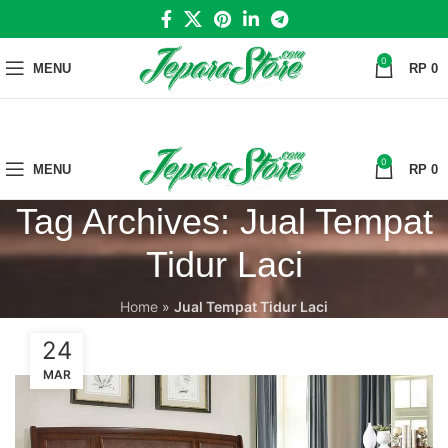
0
MENU
RP
0
0
MENU
RP
0
Tag Archives: Jual Tempat
Tidur Laci
Home
»
Jual Tempat Tidur Laci
24
MAR