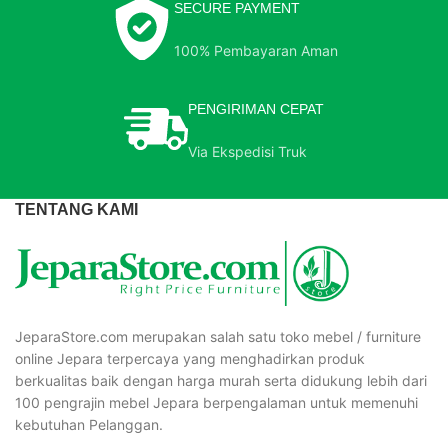
SECURE PAYMENT
100% Pembayaran Aman
PENGIRIMAN CEPAT
Via Ekspedisi Truk
TENTANG KAMI
JeparaStore.com merupakan salah satu toko mebel / furniture
online Jepara terpercaya yang menghadirkan produk
berkualitas baik dengan harga murah serta didukung lebih dari
100 pengrajin mebel Jepara berpengalaman untuk memenuhi
kebutuhan Pelanggan.