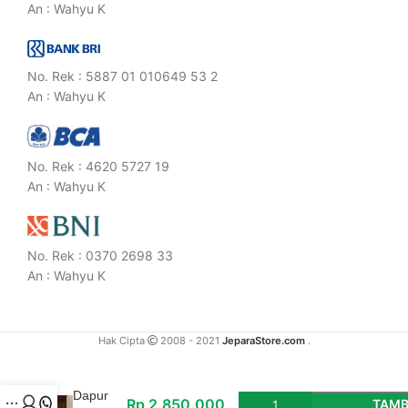
An : Wahyu K
No. Rek : 5887 01 010649 53 2
An : Wahyu K
No. Rek : 4620 5727 19
An : Wahyu K
No. Rek : 0370 2698 33
An : Wahyu K
Hak Cipta
2008 - 2021
JeparaStore.com
.
Bufet
Dapur
Rp
2.850.000
TAMB