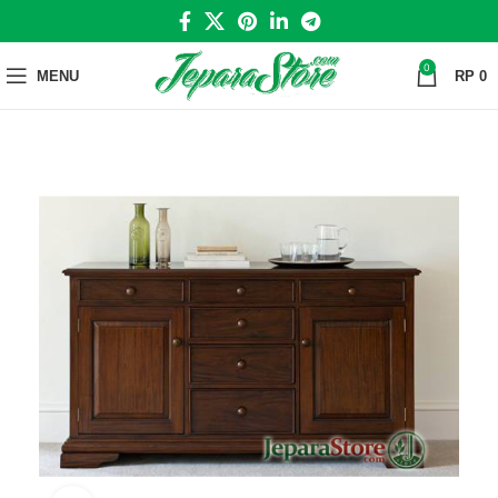
0
MENU
RP
0