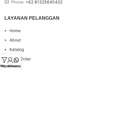
Phone:
+62 81325645432
LAYANAN PELANGGAN
Home
About
Katalog
Cara Order
Filters
My account
Whatsapp
Blog
FAQs
Testimonial
Contact
INFO REKENING