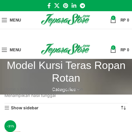
0
MENU
RP
0
0
MENU
RP
0
Model Kursi Teras Ropan
Rotan
Home
»
Model Kursi Teras Ropan Rotan
Categories
Menampilkan hasil tunggal
Show sidebar
-31%