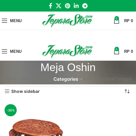
0
MENU
RP
0
0
MENU
RP
0
Meja Oshin
Home
»
Meja Oshin
Menampilkan hasil tunggal
Categories
Show sidebar
-20%