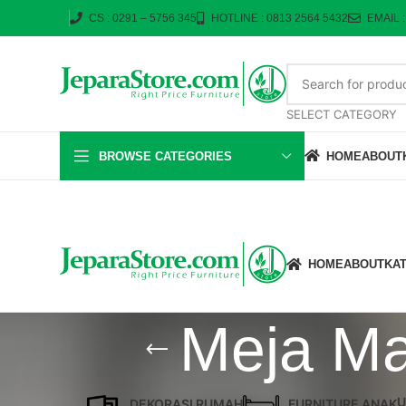
CS : 0291 – 5756 345
HOTLINE : 0813 2564 5432
EMAIL 
SELECT CATEGORY
BROWSE CATEGORIES
HOME
ABOUT
HOME
ABOUT
KA
Meja Ma
U
DEKORASI RUMAH
FURNITURE ANAK