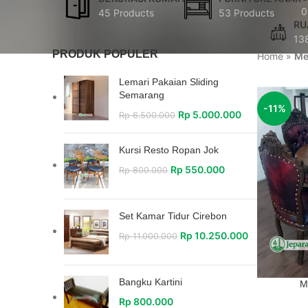
0
45 Products
53 Products
RU
13
PRODUK POPULER
Home
»
Me
Lemari Pakaian Sliding
Semarang
-11%
Rp
5.000.000
Rp
6.500.000
Kursi Resto Ropan Jok
Rp
550.000
Rp
800.000
Set Kamar Tidur Cirebon
Rp
10.250.000
Rp
11.000.000
Bangku Kartini
M
Rp
800.000