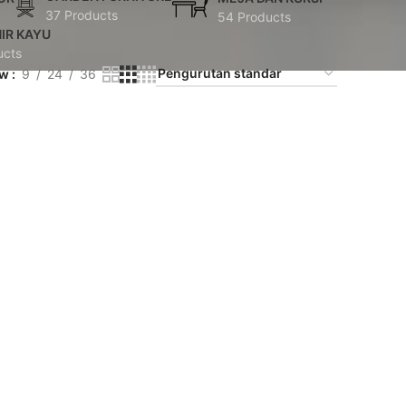
37 Products
54 Products
IR KAYU
ucts
ow
9
24
36