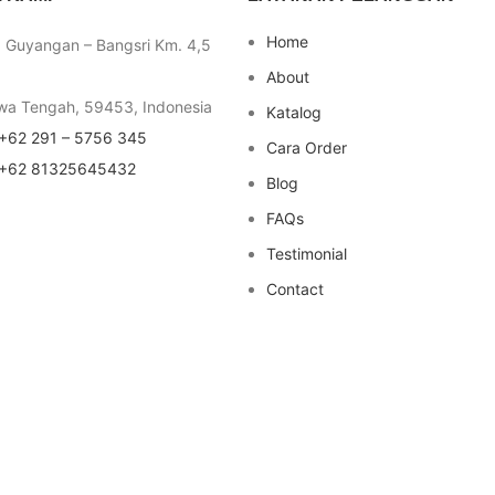
Home
a Guyangan – Bangsri Km. 4,5
About
wa Tengah, 59453, Indonesia
Katalog
+62 291 – 5756 345
Cara Order
+62 81325645432
Blog
FAQs
Testimonial
Contact