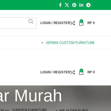
0
LOGIN / REGISTER
RP
0
JEPARA CUSTOM FURNITURE
0
LOGIN / REGISTER
RP
0
ar Murah
GARDEN FURNITURE
OR
MEJA DAN KURSI