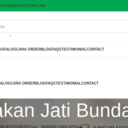
:
INFO@JEPARASTORE.COM
KATALOG
CARA ORDER
BLOG
FAQS
TESTIMONIAL
CONTACT
TALOG
CARA ORDER
BLOG
FAQS
TESTIMONIAL
CONTACT
kan Jati Bund
NCATEGORIZED
BANGKU DAN SOFA
FURNITURE KANT