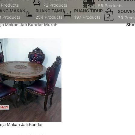
 Products
72 Products
55 Products
ANG MAKAN
RUANG TAMU
RUANG TIDUR
SOUVEN
8 Products
254 Products
197 Products
39 Prod
ja Makan Jati Bundar Murah
Sh
eja Makan Jati Bundar