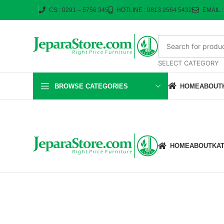
CS : 0291 – 5756 345
HOTLINE : 0813 2564 5432
EMAIL 
SELECT CATEGORY
BROWSE CATEGORIES
HOME
ABOUT
HOME
ABOUT
KA