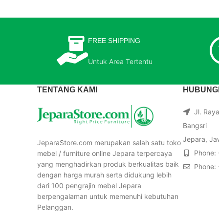
FREE SHIPPING
Untuk Area Tertentu
TENTANG KAMI
HUBUNGI
Jl. Ray
Bangsri
Jepara, Ja
JeparaStore.com merupakan salah satu toko
Phone:
mebel / furniture online Jepara terpercaya
yang menghadirkan produk berkualitas baik
Phone:
dengan harga murah serta didukung lebih
dari 100 pengrajin mebel Jepara
berpengalaman untuk memenuhi kebutuhan
Pelanggan.