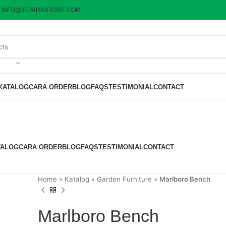
:
INFO@JEPARASTORE.COM
KATALOG
CARA ORDER
BLOG
FAQS
TESTIMONIAL
CONTACT
TALOG
CARA ORDER
BLOG
FAQS
TESTIMONIAL
CONTACT
Home
»
Katalog
»
Garden Furniture
»
Marlboro Bench
Marlboro Bench