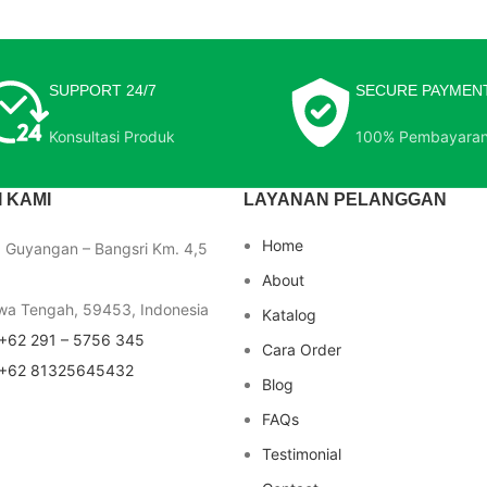
SUPPORT 24/7
SECURE PAYMEN
Konsultasi Produk
100% Pembayara
 KAMI
LAYANAN PELANGGAN
Home
a Guyangan – Bangsri Km. 4,5
About
wa Tengah, 59453, Indonesia
Katalog
+62 291 – 5756 345
Cara Order
+62 81325645432
Blog
FAQs
Testimonial