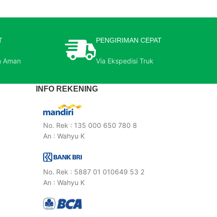
T
PENGIRIMAN CEPAT
n Aman
Via Ekspedisi Truk
INFO REKENING
No. Rek : 135 000 650 780 8
An : Wahyu K
No. Rek : 5887 01 010649 53 2
An : Wahyu K