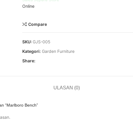
Online
Minat? Chat disini dengan WA!
Compare
SKU:
GJS-005
Kategori:
Garden Furniture
Share:
ULASAN (0)
an “Marlboro Bench”
asan.