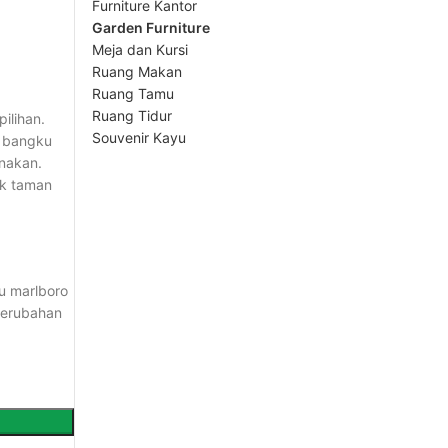
Furniture Kantor
Garden Furniture
Meja dan Kursi
Ruang Makan
Ruang Tamu
Ruang Tidur
ilihan.
Souvenir Kayu
 bangku
unakan.
uk taman
u marlboro
 perubahan