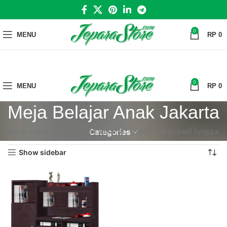
0
MENU
RP
0
0
MENU
RP
0
Meja Belajar Anak Jakarta
Home
»
Meja Belajar Anak Jakarta
Menampilkan hasil tunggal
Categories
Show sidebar