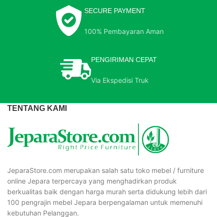
SECURE PAYMENT
100% Pembayaran Aman
PENGIRIMAN CEPAT
Via Ekspedisi Truk
TENTANG KAMI
JeparaStore.com merupakan salah satu toko mebel / furniture
online Jepara terpercaya yang menghadirkan produk
berkualitas baik dengan harga murah serta didukung lebih dari
100 pengrajin mebel Jepara berpengalaman untuk memenuhi
kebutuhan Pelanggan.