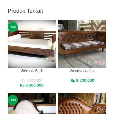
Produk Terkait
-13%
Bale Jati Antik
Bangku Jati Inul
Rp
2.500.000
Rp
4.000.000
Rp
3.500.000
-13%