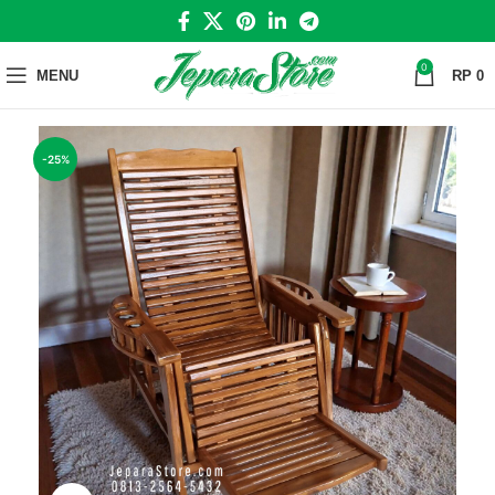
0
MENU
RP
0
-25%