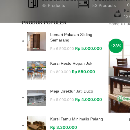
0
45 Products
53 Products
RU
13
PRODUK POPULER
Home
»
Lu
Lemari Pakaian Sliding
Semarang
-23%
Rp
5.000.000
Rp
6.500.000
Kursi Resto Ropan Jok
Rp
550.000
Rp
800.000
Meja Direktur Jati Duco
Rp
4.000.000
Rp
5.000.000
Kursi Tamu Minimalis Palang
Rp
3.300.000