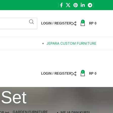
0
LOGIN / REGISTER
RP
0
JEPARA CUSTOM FURNITURE
0
LOGIN / REGISTER
RP
0
 Set
GARDEN FURNITURE
OR
MEJA DAN KURSI