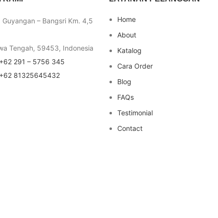
Home
a Guyangan – Bangsri Km. 4,5
About
wa Tengah, 59453, Indonesia
Katalog
+62 291 – 5756 345
Cara Order
+62 81325645432
Blog
FAQs
Testimonial
Contact