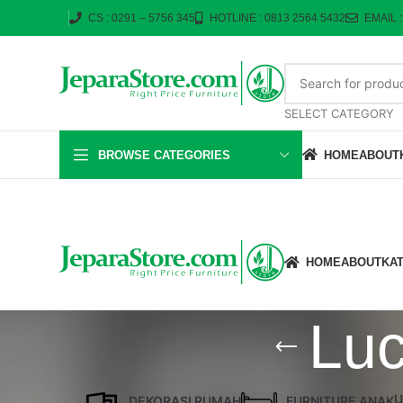
CS : 0291 – 5756 345
HOTLINE : 0813 2564 5432
EMAIL 
SELECT CATEGORY
BROWSE CATEGORIES
HOME
ABOUT
HOME
ABOUT
KA
Luc
U
DEKORASI RUMAH
FURNITURE ANAK