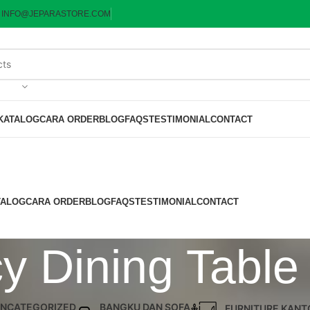
:
INFO@JEPARASTORE.COM
KATALOG
CARA ORDER
BLOG
FAQS
TESTIMONIAL
CONTACT
TALOG
CARA ORDER
BLOG
FAQS
TESTIMONIAL
CONTACT
y Dining Table
NCATEGORIZED
BANGKU DAN SOFA
FURNITURE KANT