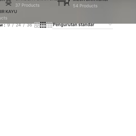
37 Products
54 Products
IR KAYU
ucts
ow
9
24
36