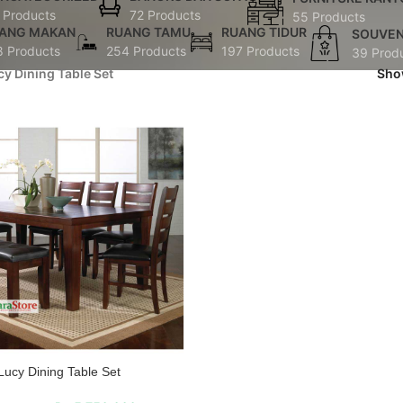
 Products
72 Products
55 Products
ANG MAKAN
RUANG TAMU
RUANG TIDUR
SOUVEN
8 Products
254 Products
197 Products
39 Prod
cy Dining Table Set
Sh
Lucy Dining Table Set