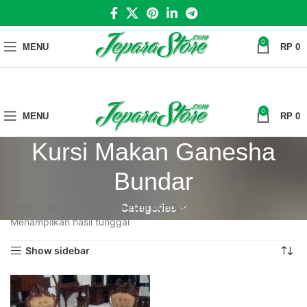
0
MENU
RP
0
0
MENU
RP
0
Kursi Makan Ganesha
Bundar
Home
»
Kursi Makan Ganesha Bundar
Categories
Menampilkan hasil tunggal
Show sidebar