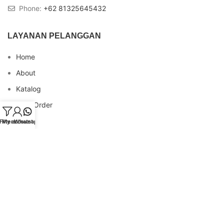
Phone:
+62 81325645432
LAYANAN PELANGGAN
Home
About
Katalog
Cara Order
Blog
Filters
My account
Whatsapp
FAQs
Testimonial
Contact
INFO REKENING