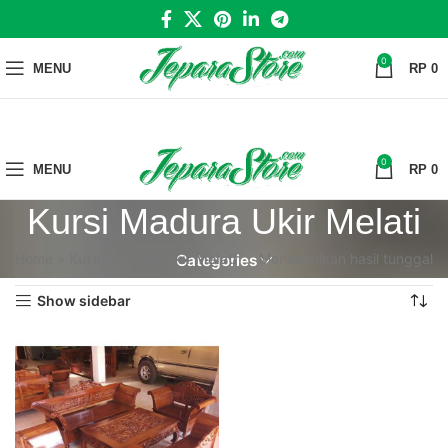
0
MENU
RP
0
0
MENU
RP
0
Kursi Madura Ukir Melati
Home
»
Kursi Madura Ukir Melati
Menampilkan hasil tunggal
Categories
Show sidebar