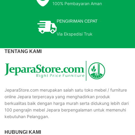
100% Pembayaran Aman
PENGIRIMAN CEPAT
Via Ekspedisi Truk
TENTANG KAMI
JeparaStore.com merupakan salah satu toko mebel / furniture
online Jepara terpercaya yang menghadirkan produk
berkualitas baik dengan harga murah serta didukung lebih dari
100 pengrajin mebel Jepara berpengalaman untuk memenuhi
kebutuhan Pelanggan.
HUBUNGI KAMI