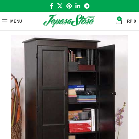
0
MENU
RP
0