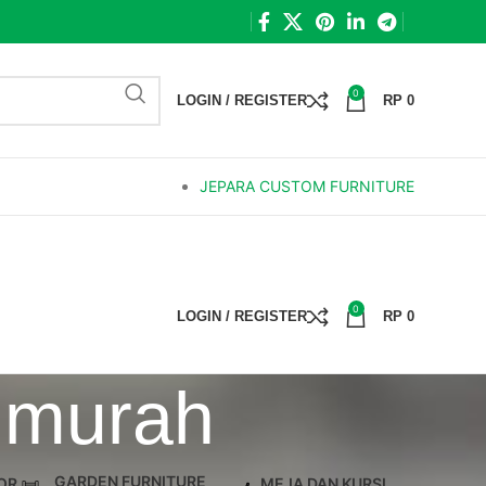
0
LOGIN / REGISTER
RP
0
JEPARA CUSTOM FURNITURE
0
LOGIN / REGISTER
RP
0
y murah
GARDEN FURNITURE
OR
MEJA DAN KURSI