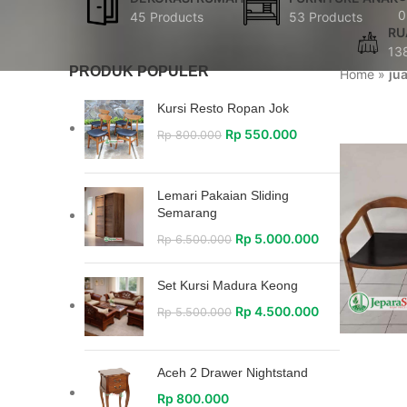
0
45 Products
53 Products
RU
13
PRODUK POPULER
Home
»
ju
Kursi Resto Ropan Jok
Rp
550.000
Rp
800.000
Lemari Pakaian Sliding
Semarang
Rp
5.000.000
Rp
6.500.000
Set Kursi Madura Keong
Rp
4.500.000
Rp
5.500.000
Aceh 2 Drawer Nightstand
Rp
800.000