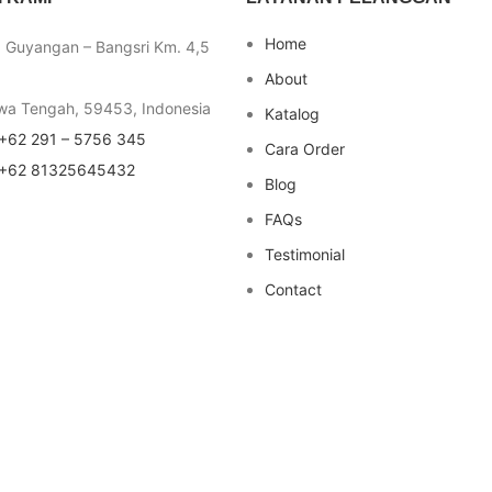
Home
a Guyangan – Bangsri Km. 4,5
About
wa Tengah, 59453, Indonesia
Katalog
+62 291 – 5756 345
Cara Order
+62 81325645432
Blog
FAQs
Testimonial
Contact