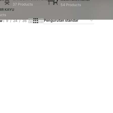
37 Products
54 Products
IR KAYU
ucts
ow
9
24
36