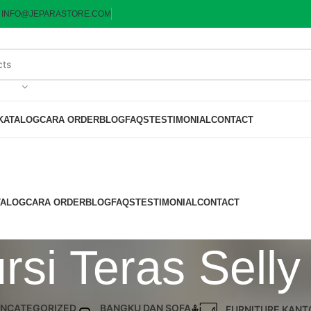
:
INFO@JEPARASTORE.COM
KATALOG
CARA ORDER
BLOG
FAQS
TESTIMONIAL
CONTACT
TALOG
CARA ORDER
BLOG
FAQS
TESTIMONIAL
CONTACT
ursi Teras Sell
NCATEGORIZED
BANGKU DAN SOFA
FURNITURE KANT