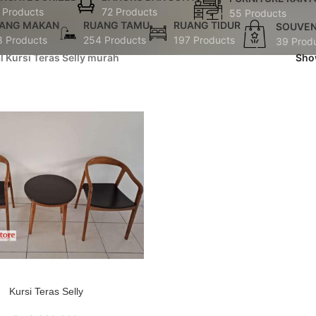
 Products
72 Products
55 Products
ANG MAKAN
RUANG TAMU
RUANG TIDUR
SOUVEN
8 Products
254 Products
197 Products
39 Prod
al Kursi Teras Selly murah
Sh
Kursi Teras Selly