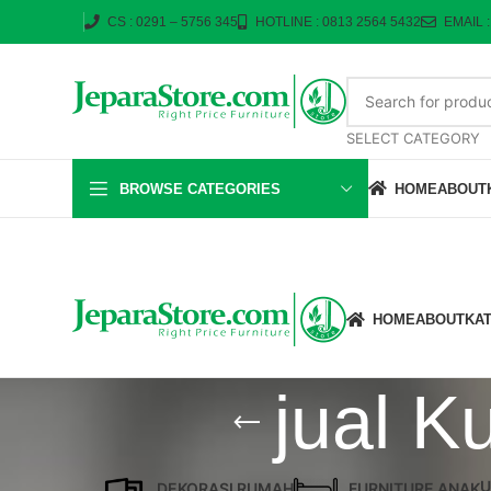
CS : 0291 – 5756 345
HOTLINE : 0813 2564 5432
EMAIL 
SELECT CATEGORY
BROWSE CATEGORIES
HOME
ABOUT
HOME
ABOUT
KA
jual K
U
DEKORASI RUMAH
FURNITURE ANAK