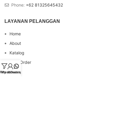
Phone:
+62 81325645432
LAYANAN PELANGGAN
Home
About
Katalog
Cara Order
Blog
Filters
My account
Whatsapp
FAQs
Testimonial
Contact
INFO REKENING