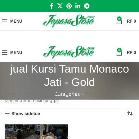
0
MENU
RP
0
0
MENU
RP
0
jual Kursi Tamu Monaco
Jati - Gold
Home
»
jual Kursi Tamu Monaco Jati - Gold
Categories
Menampilkan hasil tunggal
Show sidebar