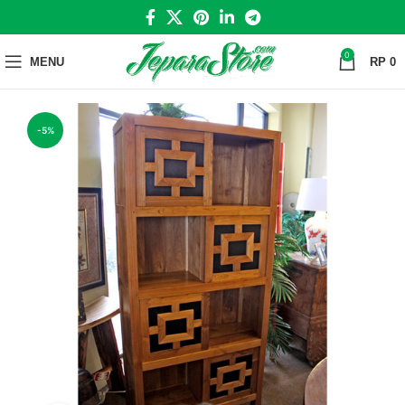
0
MENU
RP
0
-5%