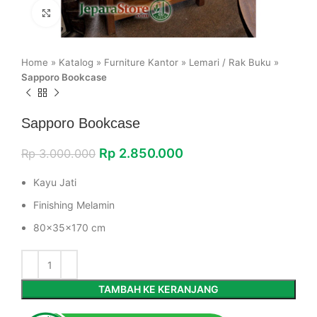
Click to enlarge
Home
»
Katalog
»
Furniture Kantor
»
Lemari / Rak Buku
»
Sapporo Bookcase
Sapporo Bookcase
Rp
2.850.000
Rp
3.000.000
Kayu Jati
Finishing Melamin
80x35x170 cm
TAMBAH KE KERANJANG