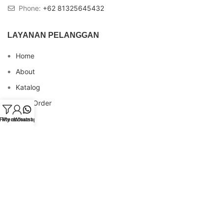
Phone:
+62 81325645432
LAYANAN PELANGGAN
Home
About
Katalog
Cara Order
Blog
Filters
My account
Whatsapp
FAQs
Testimonial
Contact
INFO REKENING