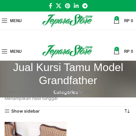
0
MENU
RP
0
0
MENU
RP
0
Jual Kursi Tamu Model
Grandfather
Home
»
Jual Kursi Tamu Model Grandfather
Categories
Menampilkan hasil tunggal
Show sidebar