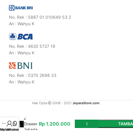
No. Rek : 5887 01 010649 53 2
An : Wahyu K
No. Rek : 4620 5727 19
An : Wahyu K
No. Rek : 0370 2698 33
An : Wahyu K
Hak Cipta
2008 - 2021
JeparaStore.com
.
Bedside
2
Rp
1.200.000
TAMBA
Drawer
Jakarta
idebar
My account
Whatsapp