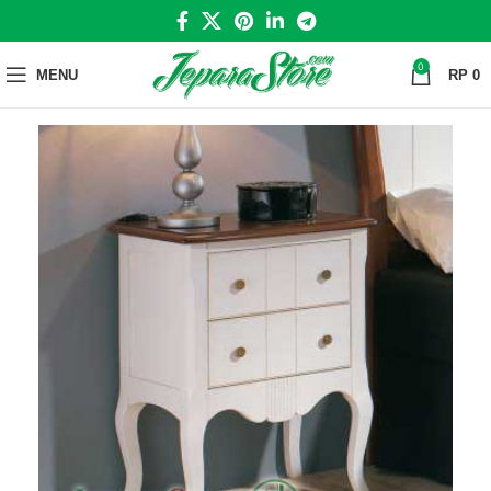
0
MENU
RP
0