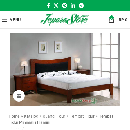
0
MENU
RP
0
Click to enlarge
Home
»
Katalog
»
Ruang Tidur
»
Tempat Tidur
»
Tempat
Tidur Minimalis Flamini