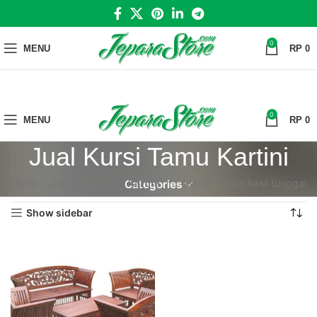
0
MENU
RP
0
0
MENU
RP
0
Jual Kursi Tamu Kartini
Home
»
Jual Kursi Tamu Kartini
Menampilkan hasil tunggal
Categories
Show sidebar