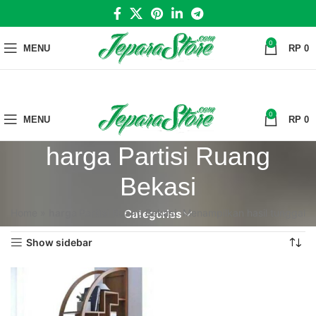
0
MENU
RP
0
0
MENU
RP
0
harga Partisi Ruang
Bekasi
Home
»
harga Partisi Ruang Bekasi
Menampilkan hasil tunggal
Categories
Show sidebar