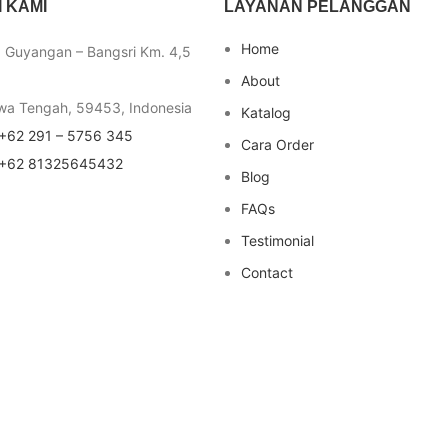
 KAMI
LAYANAN PELANGGAN
Home
a Guyangan – Bangsri Km. 4,5
About
wa Tengah, 59453, Indonesia
Katalog
+62 291 – 5756 345
Cara Order
+62 81325645432
Blog
FAQs
Testimonial
Contact