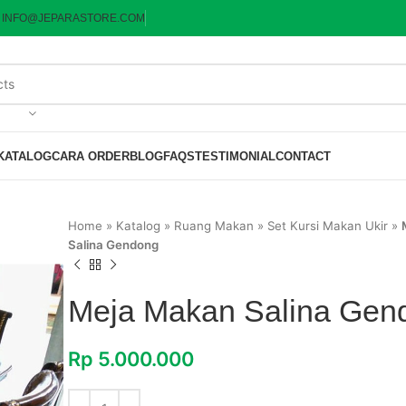
:
INFO@JEPARASTORE.COM
KATALOG
CARA ORDER
BLOG
FAQS
TESTIMONIAL
CONTACT
Home
»
Katalog
»
Ruang Makan
»
Set Kursi Makan Ukir
»
Salina Gendong
Meja Makan Salina Gen
Rp
5.000.000