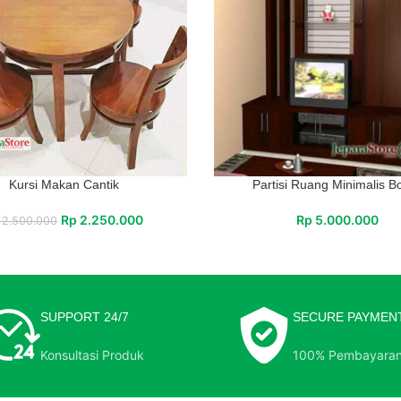
Kursi Makan Cantik
Partisi Ruang Minimalis B
Rp
2.250.000
Rp
5.000.000
2.500.000
SUPPORT 24/7
SECURE PAYMEN
Konsultasi Produk
100% Pembayara