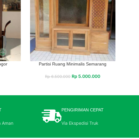
ogor
Partisi Ruang Minimalis Semarang
Rp
5.000.000
Rp
6.500.000
T
PENGIRIMAN CEPAT
n Aman
Via Ekspedisi Truk