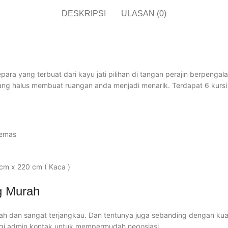
DESKRIPSI
ULASAN (0)
ra yang terbuat dari kayu jati pilihan di tangan perajin berpenga
g yang halus membuat ruangan anda menjadi menarik. Terdapat 6 k
 emas
 cm x 220 cm ( Kaca )
g Murah
 dan sangat terjangkau. Dan tentunya juga sebanding dengan kualit
ungi admin kontak untuk mempermudah negosiasi.