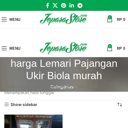
0
MENU
RP
0
0
MENU
RP
0
harga Lemari Pajangan
Ukir Biola murah
Home
»
harga Lemari Pajangan Ukir Biola murah
Categories
Menampilkan hasil tunggal
Show sidebar