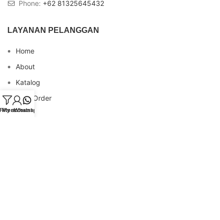
Phone:
+62 81325645432
LAYANAN PELANGGAN
Home
About
Katalog
Cara Order
Filters
My account
Whatsapp
Blog
FAQs
Testimonial
Contact
INFO REKENING