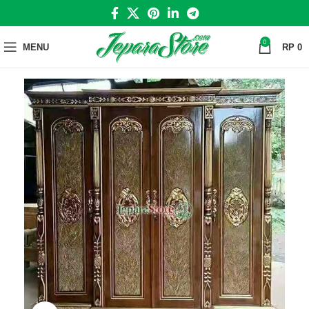
0
MENU
RP
0