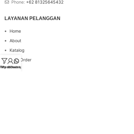
Phone:
+62 81325645432
LAYANAN PELANGGAN
Home
About
Katalog
Cara Order
Filters
My account
Whatsapp
Blog
FAQs
Testimonial
Contact
INFO REKENING