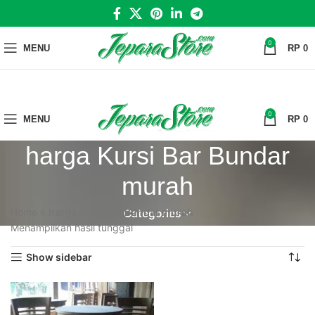
0
MENU
RP
0
0
MENU
RP
0
harga Kursi Bar Bundar
murah
Home
»
harga Kursi Bar Bundar murah
Categories
Menampilkan hasil tunggal
Show sidebar