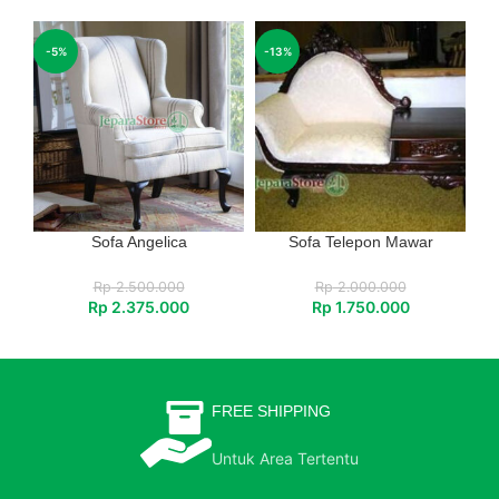
-5%
-13%
Sofa Angelica
Sofa Telepon Mawar
Rp
2.500.000
Rp
2.000.000
Rp
2.375.000
Rp
1.750.000
FREE SHIPPING
Untuk Area Tertentu