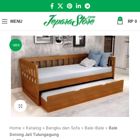
0
MENU
RP
0
-20%
Click to enlarge
Home
»
Katalog
»
Bangku dan Sofa
»
Bale-Bale
»
Bale
Sorong Jati Tulungagung