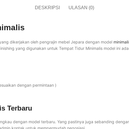
DESKRIPSI
ULASAN (0)
nimalis
han yang dikerjakan oleh pengrajin mebel Jepara dengan model
minimal
nishing yang digunakan untuk Tempat Tidur Minimalis model ini adal
yesuaikan dengan permintaan )
is Terbaru
gkau dengan model terbaru. Yang pastinya juga sebanding dengan ku
 admin kontak untuk mempermudah negosiasi.