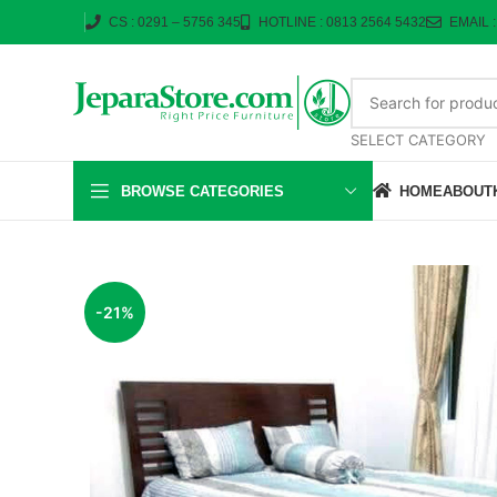
CS : 0291 – 5756 345
HOTLINE : 0813 2564 5432
EMAIL 
SELECT CATEGORY
BROWSE CATEGORIES
HOME
ABOUT
-21%