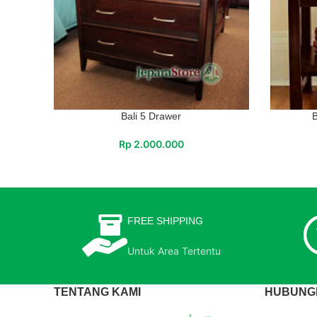
Bali 5 Drawer
B
Rp
2.000.000
FREE SHIPPING
Untuk Area Tertentu
TENTANG KAMI
HUBUNGI