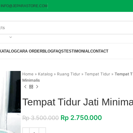
:
INFO@JEPARASTORE.COM
KATALOG
CARA ORDER
BLOG
FAQS
TESTIMONIAL
CONTACT
Home
»
Katalog
»
Ruang Tidur
»
Tempat Tidur
»
Tempat Ti
Minimalis
Tempat Tidur Jati Minima
Rp
2.750.000
Rp
3.500.000