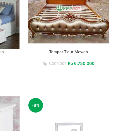
un
Tempat Tidur Mewah
Rp
6.750.000
Rp
8.000.000
-8%