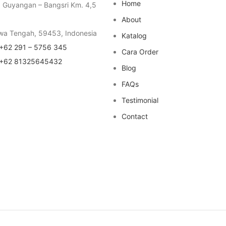
Home
a Guyangan – Bangsri Km. 4,5
About
wa Tengah, 59453, Indonesia
Katalog
+62 291 – 5756 345
Cara Order
+62 81325645432
Blog
FAQs
Testimonial
Contact