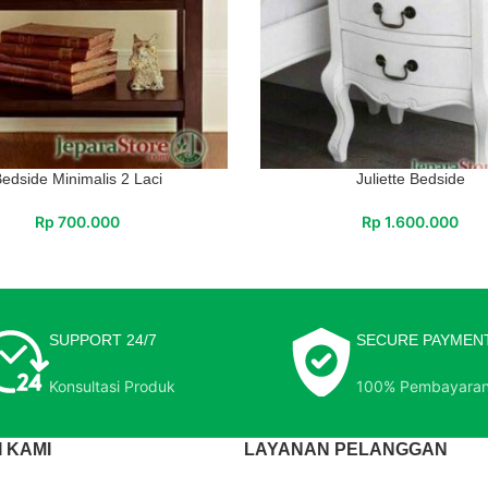
edside Minimalis 2 Laci
Juliette Bedside
Rp
700.000
Rp
1.600.000
SUPPORT 24/7
SECURE PAYMEN
Konsultasi Produk
100% Pembayara
 KAMI
LAYANAN PELANGGAN