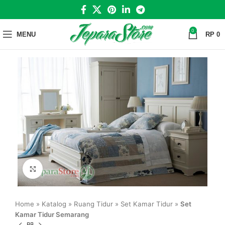
0
MENU
RP
0
Click to enlarge
Home
»
Katalog
»
Ruang Tidur
»
Set Kamar Tidur
»
Set
Kamar Tidur Semarang